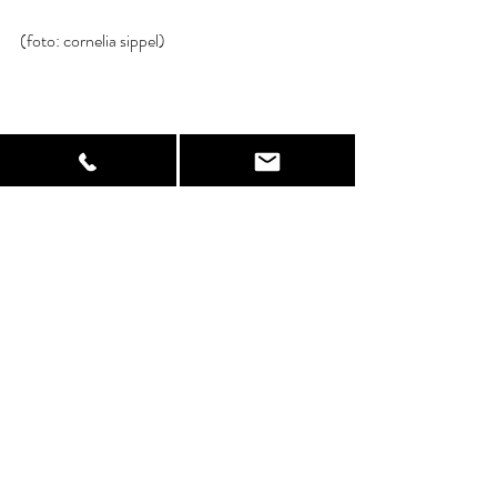
(foto: cornelia sippel)
angst
kleiderhaken
armes würstchen
Aktuelle Beiträge
Alle ansehen