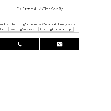
Ella Fitzgerald - As Time Goes By
wirklich-beratung
Sippel
neue Website
As time goes by
Essen
Coaching
Supervision
Beratung
Cornelia Sippel
Kommentare
Dieser Beitrag kann nicht mehr
kommentiert werden. Bitte den
Website-Eigentümer für weitere Infos
kontaktieren.