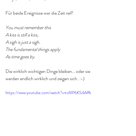
Für beide Ereignisse war die Zeit reif!
You must remember this
A kiss is still a kiss,
A sigh is just a sigh.
The fundamental things apply
As time goes by.
Die wirklich wichtigen Dinge bleiben… oder sie 
werden endlich wirklich und zeigen sich. :-)
https://www.youtube.com/watch?v=cMP6KS4Affk